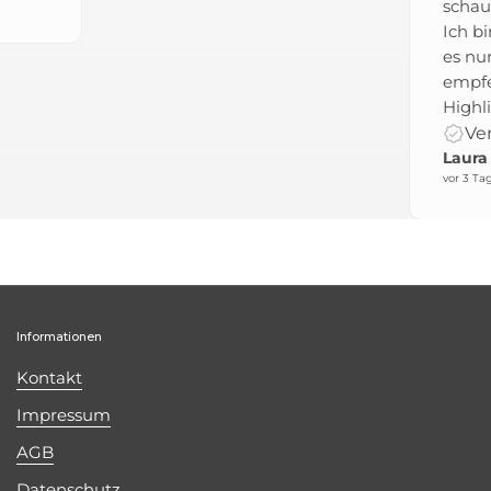
schauen Sie unbedingt vorbei.
Ich bin Stammkunde und kann
es nur jedem von Herzen
empfehlen! Ein echtes
Highlight!
Verifizierte Bewertung
Laura
vor 3 Tagen
Informationen
Kontakt
Impressum
AGB
Datenschutz