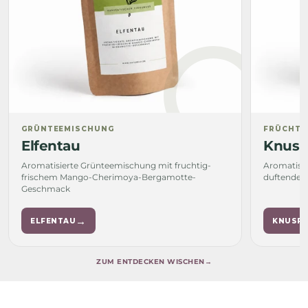
GRÜNTEEMISCHUNG
FRÜCHTE
Elfentau
Knusp
Aromatisierte Grünteemischung mit fruchtig-
Aromatisi
frischem Mango-Cherimoya-Bergamotte-
duftendem
Geschmack
→
ELFENTAU
KNUSP
ZUM ENTDECKEN WISCHEN
→