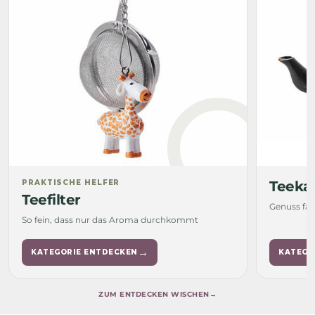
PRAKTISCHE HELFER
Teeka
Teefilter
Genuss fän
So fein, dass nur das Aroma durchkommt
→
KATEGORIE ENTDECKEN
KATEGO
ZUM ENTDECKEN WISCHEN
→